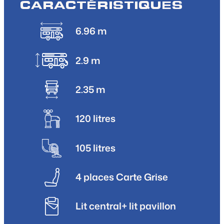
CARACTÉRISTIQUES
6.96 m
2.9 m
2.35 m
120 litres
105 litres
4 places Carte Grise
Lit central+ lit pavillon