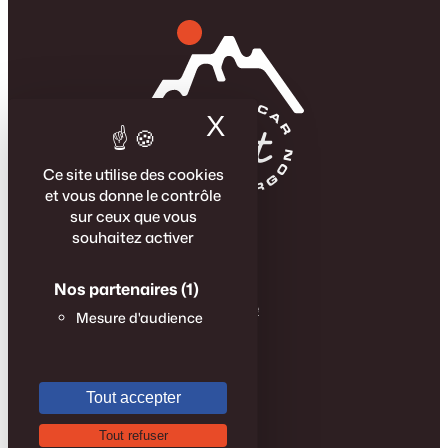
X
Masquer le band
Ce site utilise des cookies
et vous donne le contrôle
sur ceux que vous
La Famille Agest
souhaitez activer
Véhicules neufs
Véhicules d’occasions
Mentions légales
Nos partenaires
(1)
Politique de confidentialité
Mesure d'audience
Carrière
Suivez-nous
Tout accepter
Facebook
Instagram
LinkedIn
YouTube
Tout refuser