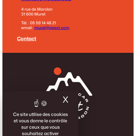
4 rue de Marclan
31 600 Muret
Tél. : 05 59 14 48 21
email :
muret@agest.com
Contact
X
Masquer le band
Ce site utilise des cookies
et vous donne le contrôle
sur ceux que vous
La Famille Agest
souhaitez activer
Véhicules neufs