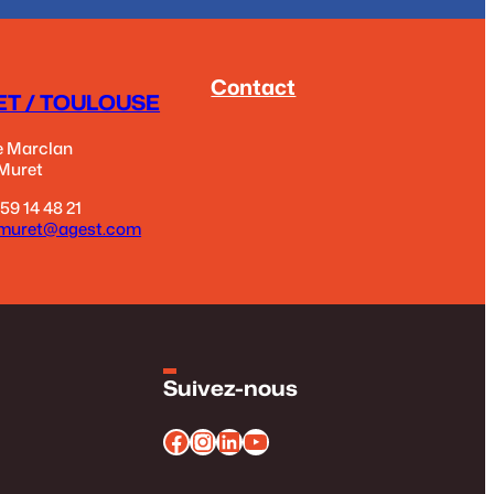
Contact
T / TOULOUSE
e Marclan
 Muret
5 59 14 48 21
muret@agest.com
Suivez-nous
Facebook
Instagram
LinkedIn
YouTube