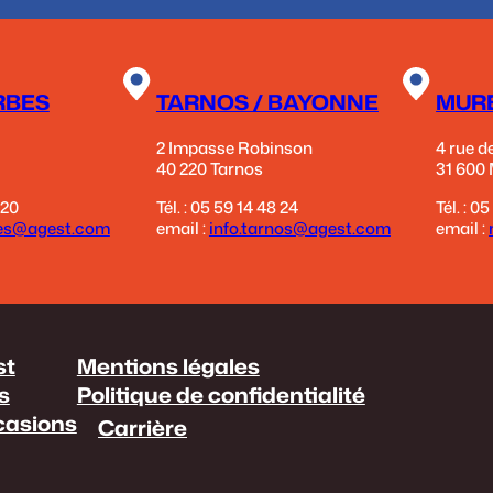
RBES
TARNOS / BAYONNE
MURE
2 Impasse Robinson
4 rue d
40 220 Tarnos
31 600
 20
Tél. : 05 59 14 48 24
Tél. : 0
bes@agest.com
email :
info.tarnos@agest.com
email :
eau des cookies
st
Mentions légales
s
Politique de confidentialité
casions
Carrière