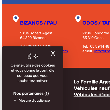
BIZANOS / PAU
ODOS / TA
5 rue Robert Agest
2 rue Concorde
64 320 Bizanos
65 310 Odos
Tél. : 05 59 14 48 15
Tél. : 05 59 14 48
email :
contact@agest.com
email :
info.tar
X
Masquer le band
Ce site utilise des cookies
et vous donne le contrôle
sur ceux que vous
souhaitez activer
La Famille Age
Véhicules neuf
Nos partenaires
(1)
Véhicules d’oc
Mesure d'audience