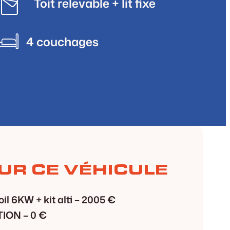
Toit relevable + lit fixe
4 couchages
UR CE VÉHICULE
 6KW + kit alti –
2005 €
TION –
0 €