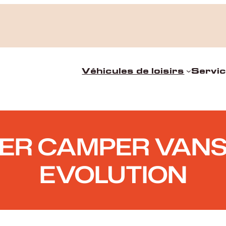
Véhicules de loisirs
Servi
R CAMPER VANS 
EVOLUTION