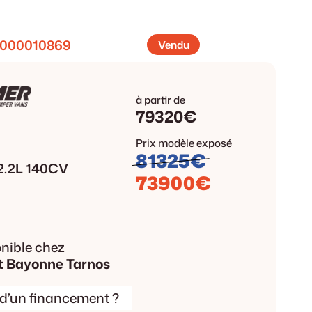
000010869
Vendu
à partir de
79320€
Prix modèle exposé
81325€
2.2L 140CV
73900€
nible chez
t Bayonne Tarnos
 d’un financement ?