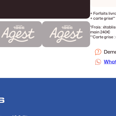
+ Forfaits livr
+ carte grise**
*Frais : établi
main 240€
**Carte grise 
Dema
Wha
S