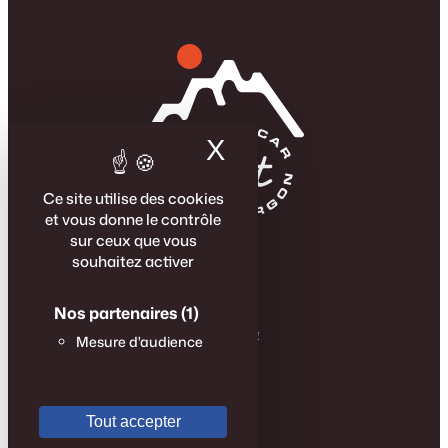
X
Masquer le band
Ce site utilise des cookies
et vous donne le contrôle
sur ceux que vous
La Famille Agest
souhaitez activer
Véhicules neufs
Véhicules d’occasions
Mentions légales
Nos partenaires
(1)
Politique de confidentialité
Mesure d'audience
Carrière
Suivez-nous
Tout accepter
Facebook
Instagram
LinkedIn
YouTube