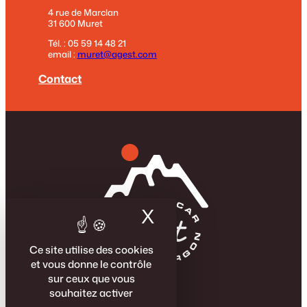
4 rue de Marclan
31 600 Muret
Tél. : 05 59 14 48 21
email :
muret@agest.com
Contact
X
Masquer le band
Ce site utilise des cookies
et vous donne le contrôle
sur ceux que vous
La Famille Agest
souhaitez activer
Véhicules neufs