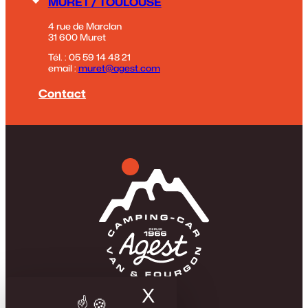
MURET / TOULOUSE
4 rue de Marclan
31 600 Muret
Tél. : 05 59 14 48 21
email :
muret@agest.com
Contact
X
Masquer le band
La Famille Agest